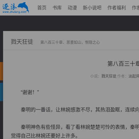
首页
书库
动漫
新小说吧
作者福利
作
戮天狂徒
第八百三十章、恩重如山，恻隐之心
第八百三十
小说：
戮天狂徒
作者：
淡起
“谢谢！”
秦明的一番话，让林婉感激不尽，其热泪盈眶，连续向
秦明神色有些怪异，看了看林婉楚楚可怜的表情，秦明
觉得自己比林婉还要好上许多。