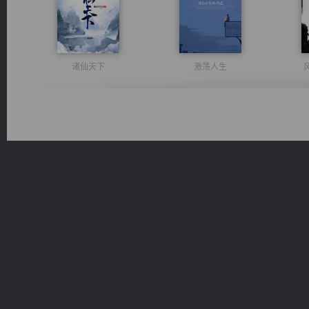
诸仙天下
激荡人生
维和先锋
桃运无双：我的极品老婆