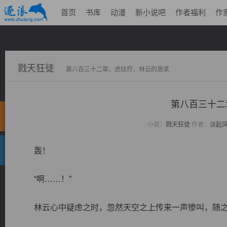
首页
书库
动漫
新小说吧
作者福利
作
戮天狂徒
第八百三十二章、虎纹符，林云的恳求
第八百三十二
小说：
戮天狂徒
作者：
淡起
轰！
“啊……！”
林云心中疑虑之时，忽然天空之上传来一声惨叫，随之