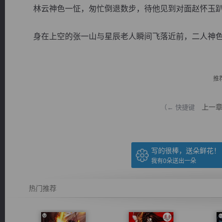
林云神色一怔，匆忙倒退数步，待他见到对面赵怀玉趴在
身在上空的张一山与星辰老人瞬间飞落近前，二人神色冰冷
逐浪小说
推
上一
（← 快捷键
写的很棒，送朵鲜花！
我有
0
朵送出一朵
热门推荐