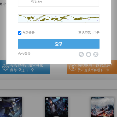
人的目光，让他不由...
推荐在手机上阅读本书
自动登录
忘记密码
|
注册
上一章
回目录
下一章
（← 快捷键
快捷键→）
登录
合作登录
写的很棒，送朵鲜花！
看的很爽，我要点赞！
我有
0
朵送出一朵
赞20逐浪币再看下一章