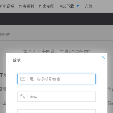
新小说吧
作者福利
作家专区
App下载
充值
逐浪小说
写作助手
赵怀恩”
第八百三十四章、二当家“赵怀恩”
登录
小说：
戮天狂徒
作者：
淡起风云
更新时间：2018-09-22 17:00 字数：3047
是该给我们点好处了？”
得有些不满，因为好处都让秦明一人捞去了，而他们卖命却什
山神色一怔，双目之中闪过一道精芒，面浮似笑非笑的样子看