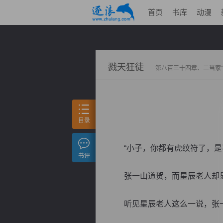
首页
书库
动漫
戮天狂徒
第八百三十四章、二当家“
目录
“小子，你都有虎纹符了，是不
书评
张一山道贺，而星辰老人却显
听见星辰老人这么一说，张一