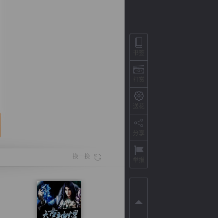
书签
打赏
送花
分享
背
字
宽
滚
换一换
举报