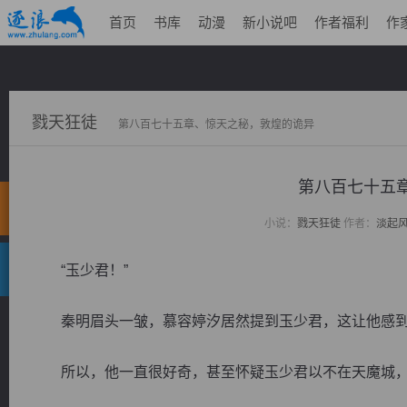
首页
书库
动漫
新小说吧
作者福利
作
戮天狂徒
第八百七十五章、惊天之秘，敦煌的诡异
第八百七十五
小说：
戮天狂徒
作者：
淡起
“玉少君！”
秦明眉头一皱，慕容婷汐居然提到玉少君，这让他感到
所以，他一直很好奇，甚至怀疑玉少君以不在天魔城，