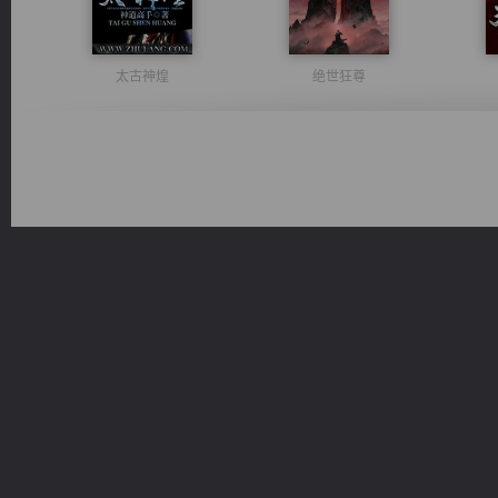
太古神煌
绝世狂尊
维和先锋
激荡人生
心铸天途
无敌从不死开始