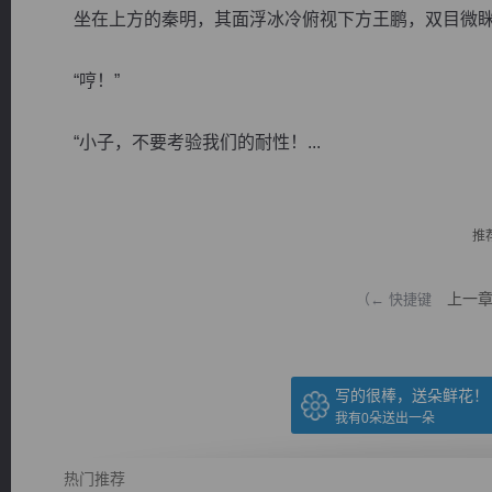
坐在上方的秦明，其面浮冰冷俯视下方王鹏，双目微眯
“哼！”
“小子，不要考验我们的耐性！...
逐浪小说
推
上一
（← 快捷键
写的很棒，送朵鲜花！
我有
0
朵送出一朵
热门推荐