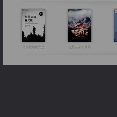
风前欲劝春光住
无敌从不死开始
桃运无双：我的极品老婆
绝世狂尊