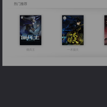
热门推荐
佣兵王
一术镇天
豪门战神：我既王（又名战神归来不败神婿修罗战神）
诸仙天下