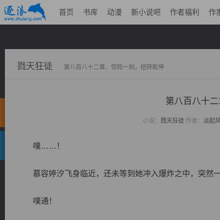
首页
书库
动漫
新小说吧
作者福利
作
戮天狂徒
第八百八十二章、惊险一刻，扭转乾坤
第八百八十二
小说：
戮天狂徒
作者：
淡起
噗……！
慕容婷汐飞身临近，还未等到她冲入爆炸之中，突然一
噗通！