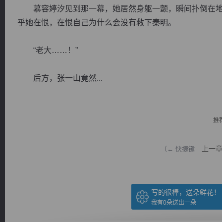
慕容婷汐见到那一幕，她居然身躯一颤，瞬间扑倒在地
乎她在恨，在恨自己为什么会没有救下秦明。
“老大……！”
逐浪小说
后方，张一山竟然...
推
上一
（← 快捷键
写的很棒，送朵鲜花！
我有
0
朵送出一朵