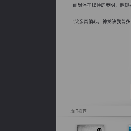
而飘浮在峰顶的秦明，他却喜
“父亲真偏心，神龙诀我曾多次向
逐浪小说
热门推荐