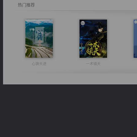
热门推荐
心铸天途
一术镇天
都市之至尊君侯
风前欲劝春光住
桃运