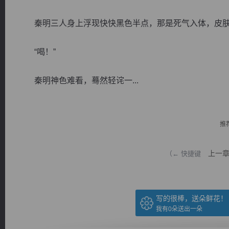
秦明三人身上浮现快快黑色半点，那是死气入体，皮肤
“喝！”
逐浪小说
秦明神色难看，蓦然轻诧一...
推
上一
（← 快捷键
写的很棒，送朵鲜花！
我有
0
朵送出一朵