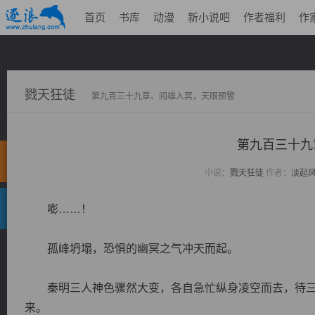
首页
书库
动漫
新小说吧
作者福利
作
戮天狂徒
第九百三十九章、阎雄入冥，天眼预警
第九百三十九
小说：
戮天狂徒
作者：
淡起
嘭……！
孤峰坍塌，恐惧的幽冥之气冲天而起。
秦明三人神色骤然大变，各自急忙纵身凌空而去，待三
来。