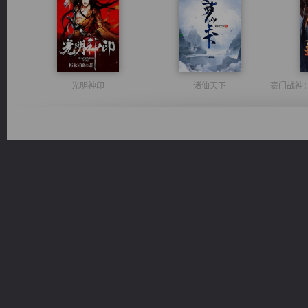
光明神印
诸仙天下
佣兵王
心铸天途