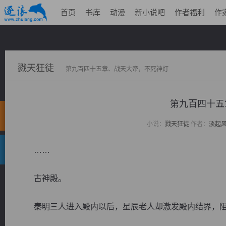
首页
书库
动漫
新小说吧
作者福利
作
戮天狂徒
第九百四十五章、战天大帝，不死神灯
第九百四十五
小说：
戮天狂徒
作者：
淡起
……
古神殿。
秦明三人进入殿内以后，星辰老人却激发殿内结界，阻