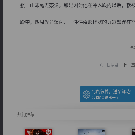
张一山却毫无察觉，那是因为他在冲入殿内以后，就被
殿中，四周光芒爆闪，一件件奇形怪状的兵器飘浮在宫殿
逐浪小说
推
上一
（← 快捷键
写的很棒，送朵鲜花！
我有
0
朵送出一朵
热门推荐