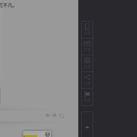
武不凡。
书签
打赏
送花
分享
背
字
宽
滚
举报
换一换