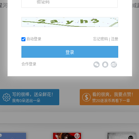
河，全身光芒闪耀，颇显得神圣庄严，双手倒背而行，极为威
自动登录
忘记密码
|
注册
推荐在手机上阅读本书
登录
合作登录
上一章
回目录
下一章
（← 快捷键
快捷键→）
写的很棒，送朵鲜花！
看的很爽，我要点赞！
我有
0
朵送出一朵
赞20逐浪币再看下一章