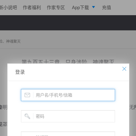
新小说吧
作者福利
作家专区
App下载
充值
逐浪小说
写作助手
险、神魂聚灭
第九百五十三章、只身涉险、神魂聚灭
登录
小说：
戮天狂徒
作者：
淡起风云
更新时间：2018-10-22 14:00 字数：3009
明三人御海而行，速度极为极快，拥有星魂天尊开路，自然无
罩身躯，与秦明并肩而行，在他们的前方，正是星辰老人。