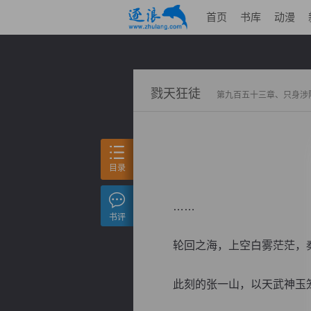
首页
书库
动漫
戮天狂徒
第九百五十三章、只身涉
目录
……
书评
轮回之海，上空白雾茫茫，秦
此刻的张一山，以天武神玉笼