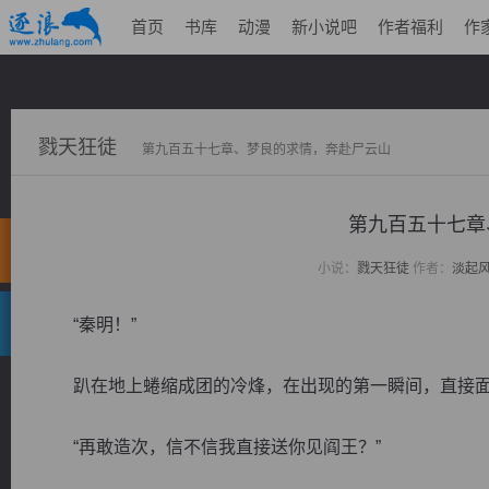
首页
书库
动漫
新小说吧
作者福利
作
戮天狂徒
第九百五十七章、梦良的求情，奔赴尸云山
第九百五十七章
小说：
戮天狂徒
作者：
淡起
“秦明！”
趴在地上蜷缩成团的冷烽，在出现的第一瞬间，直接面
“再敢造次，信不信我直接送你见阎王？”