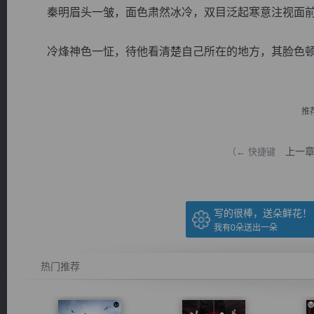
秦明眉头一皱，面色肃然冰冷，双目泛起寒意注视面前
冷烽神色一怔，待他看清楚自己所在的地方，其脸色顿时通
逐浪小说
推
上一
（← 快捷键
写的很棒，送朵鲜花！
我有
0
朵送出一朵
热门推荐