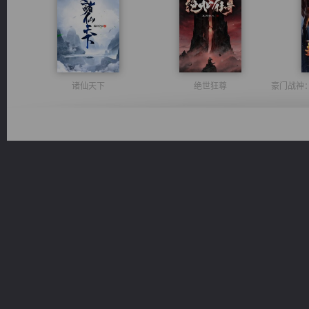
诸仙天下
绝世狂尊
一术镇天
桃运无双：我的极品老婆