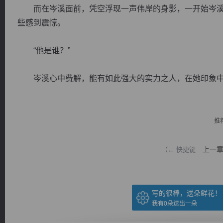
而在岑溪面前，凭空浮现一声伟岸的身影，一开始岑溪
些感到震惊。
“他是谁？”
逐浪小说
岑溪心中费解，能有如此强大的实力之人，在她印象中似乎
推
上一
（← 快捷键
写的很棒，送朵鲜花！
我有
0
朵送出一朵