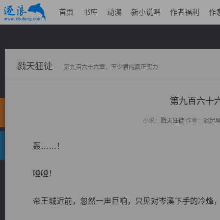
首页
书库
动漫
新小说吧
作者福利
作
戮天狂徒
第九百六十六章、玉少君的真正实力
第九百六十
小说：
戮天狂徒
作者：
淡起
轰……！
噔噔！
帝王城近前，忽然一声巨响，只见对岑溪下手的冷烽，