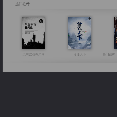
热门推荐
风前欲劝春光住
诸仙天下
军魂永铸
绝世狂尊
桃运