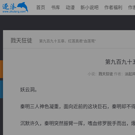
首页
书库
动漫
新小说吧
作者福利
作
戮天狂徒
第九百九十五章、红莲真君“血莲莺”
第九百九十
小说：
戮天狂徒
作者：
淡起
妖云洞。
秦明三人神色凝重，面向近前的这块巨石，秦明却不得
沉默许久，秦明突然振臂一挥，嗜血修罗脱手而出，爆