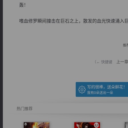
轰！
嗜血修罗瞬间撞击在巨石之上，散发的血光快速涌入巨石
逐浪小说
推
上一
（← 快捷键
写的很棒，送朵鲜花！
我有
0
朵送出一朵
热门推荐