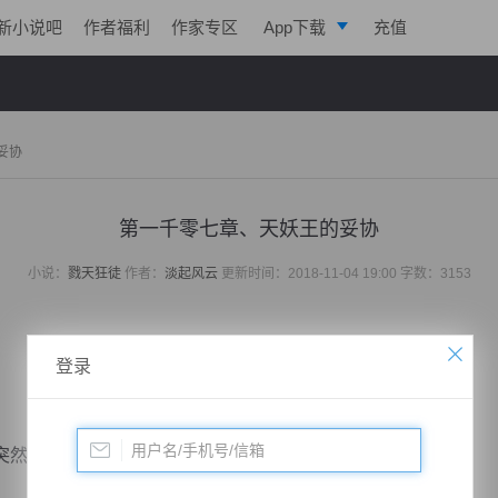
新小说吧
作者福利
作家专区
App下载
充值
逐浪小说
写作助手
妥协
第一千零七章、天妖王的妥协
小说：
戮天狂徒
作者：
淡起风云
更新时间：2018-11-04 19:00 字数：3153
登录
然出手，反而超出他的预料之外。