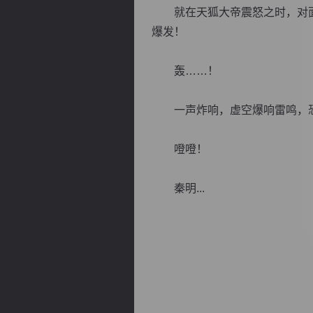
就在天狐大帝震怒之时，对面
爆发！
轰……！
逐浪小说
一声炸响，虚空爆响雷鸣，恐
噔噔！
秦明...