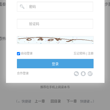
秦明眉头一皱，见到天妖王袭来，其左手将玉玲抱住，随之步
怖的力量瞬间扩散开来。
自动登录
忘记密码
|
注册
登录
合作登录
推荐在手机上阅读本书
上一章
回目录
下一章
（← 快捷键
快捷键→）