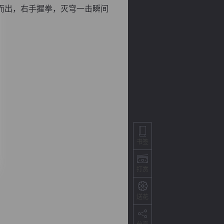
而出，右手握拳，灭穹一击瞬间
背
字
宽
滚
书签
打赏
送花