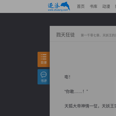
首页
书库
动漫
戮天狂徒
第一千零七章、天妖王的
目录
嘭！
书评
“你敢……！”
天狐大帝神情一怔，天妖王突