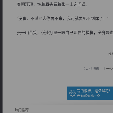
秦明浮现，皱着眉头看着张一山询问道。
“没事，不过老大你再不来，我可就要见不到你了！”
张一山苦笑，低头打量一眼自己现在的模样，全身是血，
逐浪小说
推
上一
（← 快捷键
写的很棒，送朵鲜花！
我有
0
朵送出一朵
热门推荐