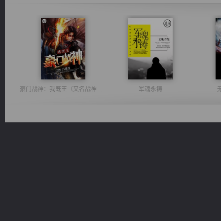
豪门战神：我既王（又名战神归来不败神婿修罗战神）
军魂永铸
太古神煌
风前欲劝春光住