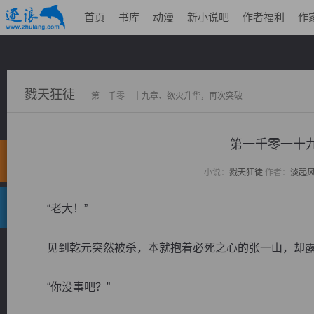
首页
书库
动漫
新小说吧
作者福利
作
戮天狂徒
第一千零一十九章、欲火升华，再次突破
第一千零一十
小说：
戮天狂徒
作者：
淡起
“老大！”
见到乾元突然被杀，本就抱着必死之心的张一山，却露
“你没事吧？”