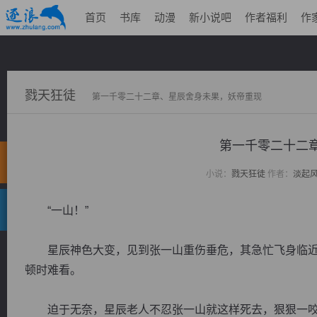
首页
书库
动漫
新小说吧
作者福利
作
戮天狂徒
第一千零二十二章、星辰舍身未果，妖帝重现
第一千零二十二
小说：
戮天狂徒
作者：
淡起
“一山！”
星辰神色大变，见到张一山重伤垂危，其急忙飞身临近
顿时难看。
迫于无奈，星辰老人不忍张一山就这样死去，狠狠一咬