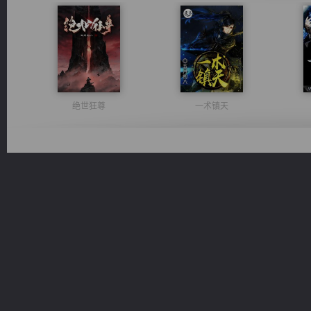
绝世狂尊
一术镇天
心铸天途
都市之至尊君侯