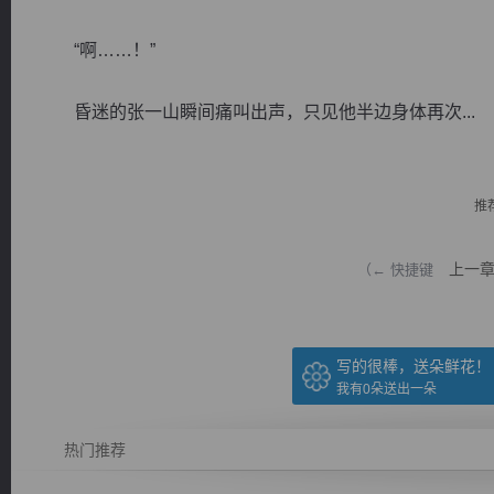
“啊……！”
昏迷的张一山瞬间痛叫出声，只见他半边身体再次...
逐浪小说
推
上一
（← 快捷键
写的很棒，送朵鲜花！
我有
0
朵送出一朵
热门推荐