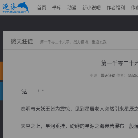
首页
书库
动漫
新小说吧
作者福利
作
戮天狂徒
第一千零二十六章、战力倍增，重返玄武
第一千零二十
小说：
戮天狂徒
作者：
淡起
“这……！”
秦明与天妖王皆为震惊，见到星辰老人突然引来星辰之
天空之上，星河垂挂，磅礴的星源之海宛若瀑布一般湍