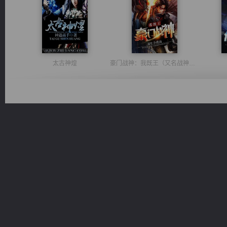
太古神煌
豪门战神：我既王（又名战神归来不败神婿修罗战神）
一术镇天
光明神印