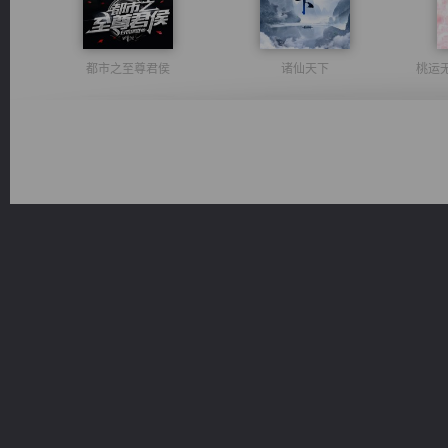
都市之至尊君侯
诸仙天下
桃运
激荡人生
风前欲劝春光住
光明神印
绝世狂尊