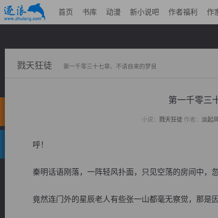
首页
书库
动漫
新小说吧
作者福利
作
戮天狂徒
第一千零三十七章、不请自来的梦良
第一千零三
小说：
戮天狂徒
作者：
淡起
呼！
秦明话语刚落，一阵轻风扑面，只见空荡的房间中，忽
竟然连门外的星辰老人有些张一山都毫无察觉，那是因