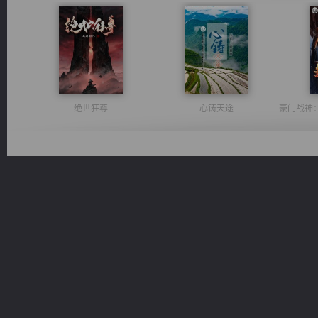
绝世狂尊
心铸天途
光明神印
激荡人生