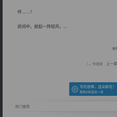
呼……！
房间中，掀起一阵轻风，...
逐浪小说
推
上一
（← 快捷键
写的很棒，送朵鲜花！
我有
0
朵送出一朵
热门推荐