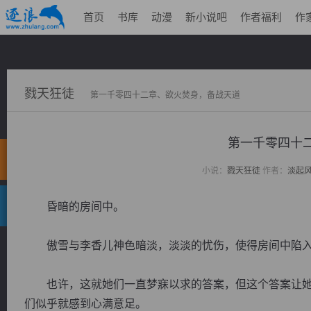
首页
书库
动漫
新小说吧
作者福利
作
戮天狂徒
第一千零四十二章、欲火焚身，备战天道
第一千零四十
小说：
戮天狂徒
作者：
淡起
昏暗的房间中。
傲雪与李香儿神色暗淡，淡淡的忧伤，使得房间中陷入
也许，这就她们一直梦寐以求的答案，但这个答案让她
们似乎就感到心满意足。