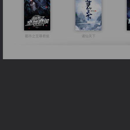
都市之至尊君侯
诸仙天下
心铸天途
豪门战神：我既王（又名战神归来不败神婿修罗战神）