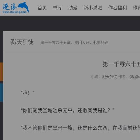
首页
书库
动漫
新小说吧
作者福利
作
戮天狂徒
第一千零六十五章、星门大开，七星尽碎
第一千零六十
小说：
戮天狂徒
作者：
淡起
“哼！”
“你们闯我圣域滥杀无辜，还敢问我是谁？”
“我不管你们是黑暗一族，还是什么东西，在我面前还轮