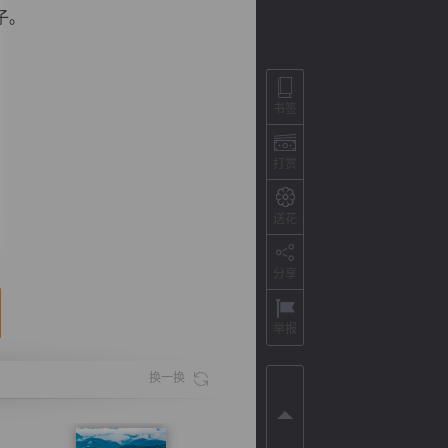
子。
书签
打赏
送花
分享
背
字
宽
滚
举报
换一换