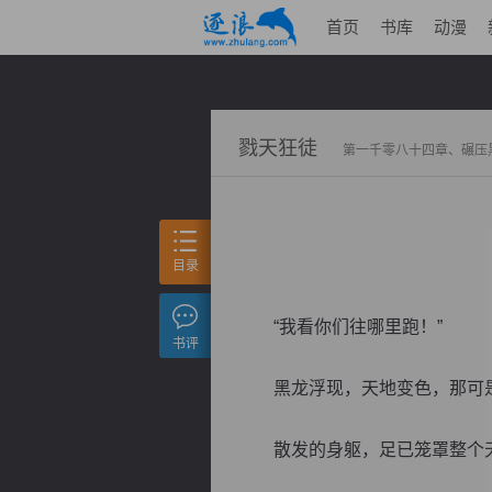
首页
书库
动漫
戮天狂徒
第一千零八十四章、碾压
目录
“我看你们往哪里跑！”
书评
黑龙浮现，天地变色，那可是
散发的身躯，足已笼罩整个天