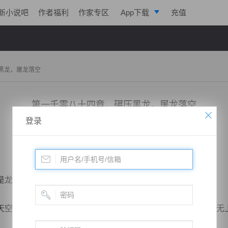
新小说吧
作者福利
作家专区
App下载
充值
逐浪小说
写作助手
黑龙，屠龙落空
第一千零八十四章、碾压黑龙，屠龙落空
登录
小说：
戮天狂徒
作者：
淡起风云
更新时间：2018-11-24 11:00 字数：3021
龙族中最为凶残的真龙，也是龙族仅次于金龙的存在。
空，散发的气息颇为恐怖，以达到太虚境后期圆满，那可是无