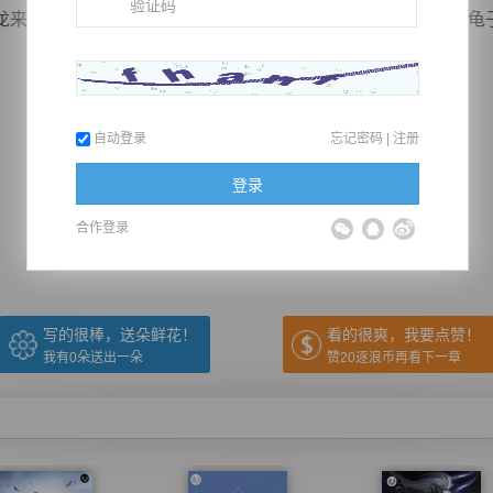
来袭，三人居然对视一眼，嗖的一声划破虚空，瞬间冲向玄龟
自动登录
忘记密码
|
注册
推荐在手机上阅读本书
登录
合作登录
上一章
回目录
下一章
（← 快捷键
快捷键→）
写的很棒，送朵鲜花！
看的很爽，我要点赞！
我有
0
朵送出一朵
赞20逐浪币再看下一章