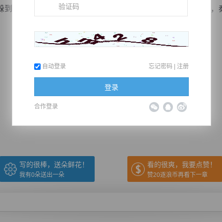
到星辰老人身后，秦明的羞辱他却不敢反驳，反而觉得恐怖，
自动登录
忘记密码
|
注册
登录
推荐在手机上阅读本书
合作登录
上一章
回目录
下一章
（← 快捷键
快捷键→）
写的很棒，送朵鲜花！
看的很爽，我要点赞！
我有
0
朵送出一朵
赞20逐浪币再看下一章