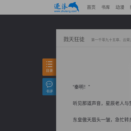
首页
书库
动漫
戮天狂徒
第一千零九十五章、云霄
目录
“秦明！”
书评
听见那道声音，星辰老人与梦
东皇傲天眉头一皱，急忙转身