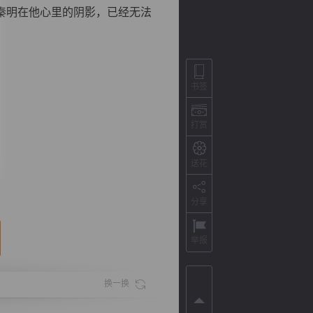
秦明在他心里的阴影，已经无法
书签
打赏
送花
背
字
宽
滚
分享
举报
换一换