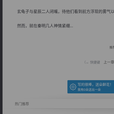
玄龟子与星辰二人闭嘴，待他们看到前方浮现的雾气以
然而，就在秦明几人神情紧绷...
逐浪小说
推
上一
（← 快捷键
写的很棒，送朵鲜花！
我有
0
朵送出一朵
热门推荐