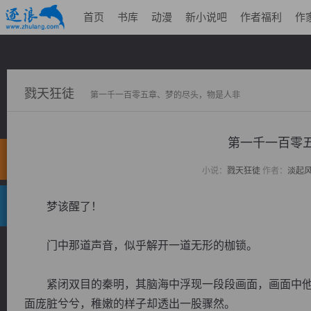
首页
书库
动漫
新小说吧
作者福利
作
戮天狂徒
第一千一百零五章、梦的尽头，物是人非
第一千一百零
小说：
戮天狂徒
作者：
淡起
梦该醒了！
门中那道声音，似乎解开一道无形的枷锁。
紧闭双目的秦明，其脑海中浮现一段段画面，画面中他
面庞脏兮兮，稚嫩的样子却透出一股骤然。