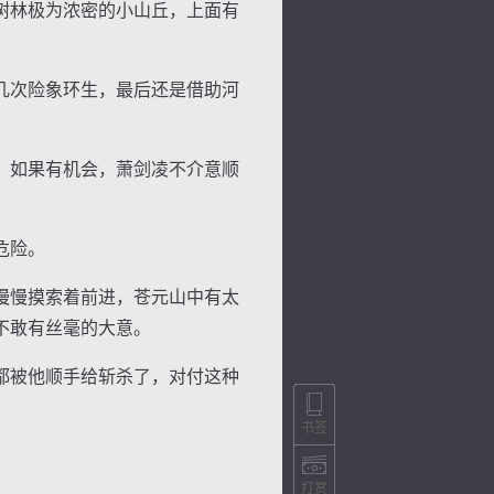
树林极为浓密的小山丘，上面有
几次险象环生，最后还是借助河
，如果有机会，萧剑凌不介意顺
危险。
慢慢摸索着前进，苍元山中有太
不敢有丝毫的大意。
都被他顺手给斩杀了，对付这种
书签
打赏