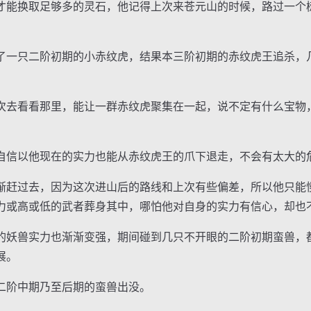
能换取足够多的灵石，他记得上次来苍元山的时候，路过一个
一只二阶初期的小赤纹虎，结果本三阶初期的赤纹虎王追杀，
去看看那里，能让一群赤纹虎聚集在一起，说不定有什么宝物
信以他现在的实力也能从赤纹虎王的爪下退走，不会有太大的
赶过去，因为这次进山后的路线和上次有些偏差，所以他只能
力或高或低的武者葬身其中，哪怕他对自身的实力有信心，却也
妖兽实力也渐渐变强，期间碰到几只不开眼的二阶初期蛮兽，
展。
阶中期乃至后期的蛮兽出没。