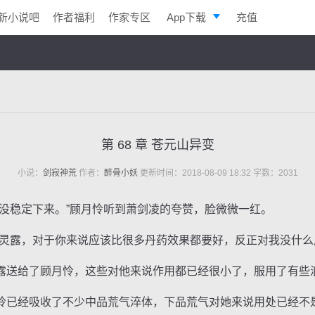
新小说吧
作者福利
作家专区
App下载
充值
逐浪小说
写作助手
第 68 章 苍元山异变
小说：
剑寂神荒
作者：
醉骨小妖
更新时间：2018-08-09 18:32 字数：2031
稳定下来。”顾月怜听到萧剑凌的夸赞，脸微微一红。
露，对于你来说应该比很多丹药效果都要好，反正对我没什么
送给了顾月怜，这些对他来说作用都已经很小了，服用了有些
已经吸收了不少中品荒气淬体，下品荒气对她来说用处已经不