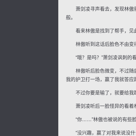
萧剑凌寻声看去，发现林傲就
般。
看来林傲是找到了帮手，见此萧
林傲听到这话后脸色不由变得阴
“哦？是吗？”萧剑凌讽刺的看
林傲听后脸色微变，不过随后他
我的护卫打一场，赢了我就答应
不过你要是输了，就要给我跪
萧剑凌听后一脸怪异的看着林傲
“你……”林傲也被说的有些脸
“没兴趣，赢了对我来说没什么