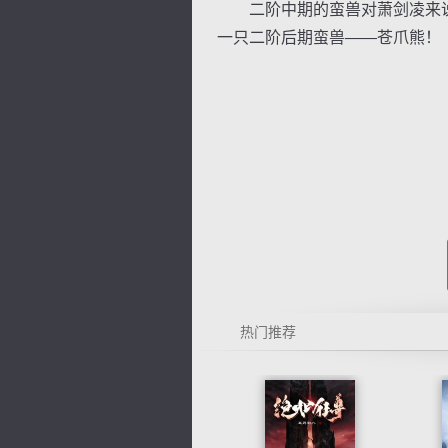
二阶中期的蛮兽对萧剑凌来说
一只二阶后期蛮兽——苍爪熊！
热门推荐