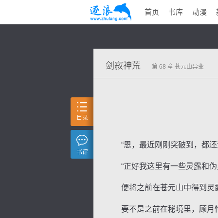
首页
书库
动漫
剑寂神荒
第 68 章 苍元山异变
目录
“恩，最近刚刚突破到，都还没
书评
“正好我这里有一些灵露和伪灵
便将之前在苍元山中得到灵露
要不是之前在秘境里，顾月怜