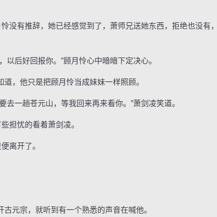
怜没有推辞，她已经感觉到了，萧师兄送她东西，拒绝也没有
以后好回报你。”顾月怜心中暗暗下定决心。
道，他只是把顾月怜当成妹妹一样照顾。
去一趟苍元山，等我回来再来看你。”萧剑凌笑道。
些担忧的看着萧剑凌。
凌便离开了。
古元宗，就听到有一个熟悉的声音在喊他。