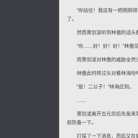
“你站住！我这有一把刚刚得到
了。
然而萧剑凌听到林傲的话头都
“你……好！好！好！”林傲见
而萧剑凌对林傲的威胁全然没
林傲此时转过头对着林海吩咐道
“是！二公子！”林海应到。
……
萧剑凌离开古元宗后先是来到
前防备一下。
打探了一下消息，而后又在城