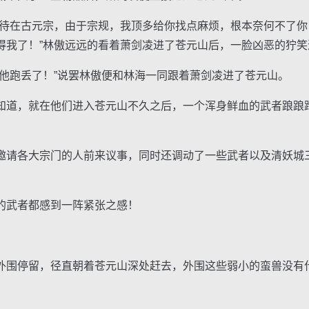
在古元宗，由于宗规，我顶多给你找点麻烦，根本奈何不了你
得我了！”林傲远远的看着萧剑凌进了苍元山后，一脸凶恶的狞笑
跑丢了！”说罢林傲便和林海一同跟着萧剑凌进了苍元山。
道，就在他们进入苍元山不久之后，一个浑身鲜血的武者踉踉
请各大宗门的人前来议事，同时还调动了一些武者以及清妖城
武者都感到一阵紧张之感！
围停留，径直朝着苍元山深处赶去，外围这些弱小的蛮兽没有