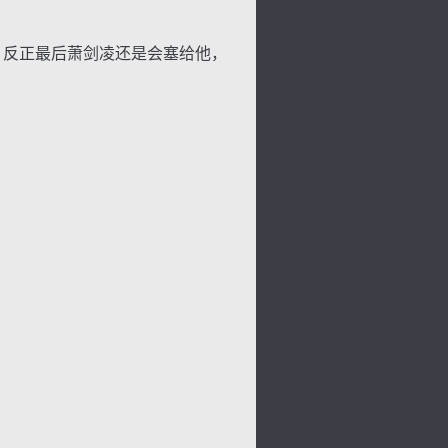
，反正最后萧剑凌还是会塞给他，
背
字
宽
滚