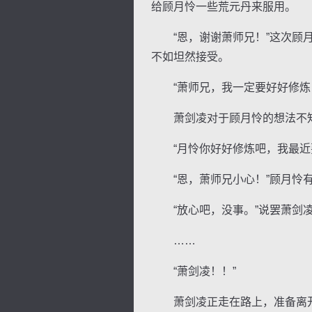
给顾月怜一些荒元丹来服用。
“恩，谢谢萧师兄！”这次顾月
不如坦然接受。
“萧师兄，我一定要好好修炼，
逐浪小说
萧剑凌对于顾月怜的想法不知
“月怜你好好修炼吧，我最近要
“恩，萧师兄小心！”顾月怜有
“放心吧，没事。”说罢萧剑
……
“萧剑凌！！”
萧剑凌正走在路上，准备离开