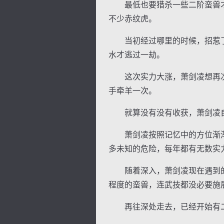
最低也要猎杀一些二阶蛮兽才
不少赤纹虎。
当初经过哪里的时候，招惹了
水才逃过一劫。
这次实力大涨，萧剑凌想再次
手牵羊一次。
就算没有没有收获，萧剑凌自
萧剑凌按照记忆中的方位渐渐
多未知的危险，每年都有无数实
随着深入，萧剑凌现在遇到的
程度的蛮兽，连武技都没必要施
再往深处走去，已经开始有二