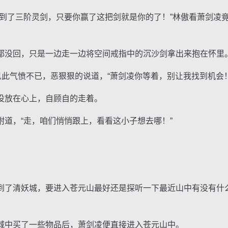
了三阶灵剑，只要你赢了这把剑就是你的了！”林傲看萧剑凌
没回，只是一边走一边将空间戒指中的沉沙剑拿出来抱在怀里
此气愤不已，恶狠狠的说道，“萧剑凌你等着，别让我找到机会！
放在心上，自顾自的走着。
，“走，咱们悄悄跟上，看看这小子想去哪！”
了清妖城，要进入苍元山最好还是探听一下最近山中有没有什
中买了一些物品后，萧剑凌便直接进入苍元山中。