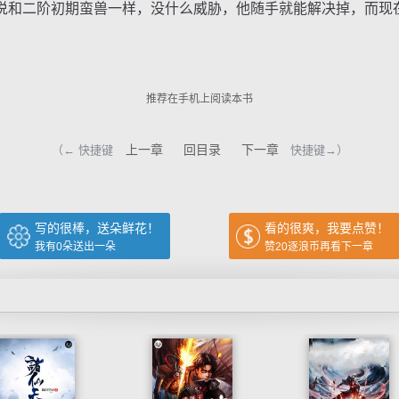
和二阶初期蛮兽一样，没什么威胁，他随手就能解决掉，而现
推荐在手机上阅读本书
上一章
回目录
下一章
（← 快捷键
快捷键→）
写的很棒，送朵鲜花！
看的很爽，我要点赞！
我有
0
朵送出一朵
赞20逐浪币再看下一章