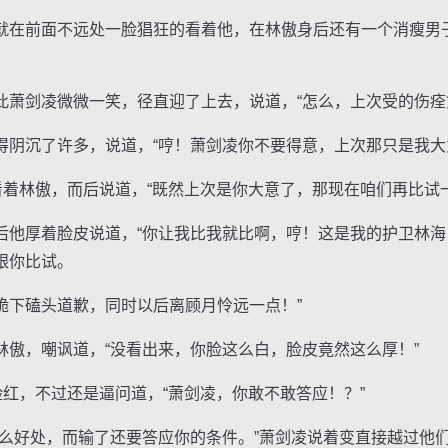
在前面不远处一脸猖狂的看着他，在林傲身后还有一个消瘦男
剑凌微微一笑，径直迎了上去，说道，“怎么，上次受的伤痊
沉了许多，说道，“哼！萧剑凌你不要得意，上次那只是我大
着林傲，而后说道，“既然上次是你大意了，那现在咱们再比试一
厚着脸皮说道，“你让我比我就比啊，哼！这是我的护卫林海
跟你比试。
下磕头道歉，同时以后离顾月怜远一点！”
，嘲讽道，“没看出来，你脸这么白，脸皮竟然这么厚！”
红，不过还是逼问道，“萧剑凌，你敢不敢答应！？”
好处，而输了还要答应你的条件。”萧剑凌说着变直接越过他