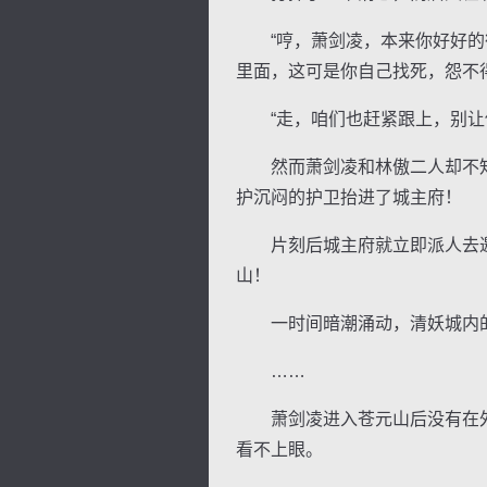
“哼，萧剑凌，本来你好好的待
里面，这可是你自己找死，怨不
“走，咱们也赶紧跟上，别让他
然而萧剑凌和林傲二人却不知
护沉闷的护卫抬进了城主府！
片刻后城主府就立即派人去邀
山！
一时间暗潮涌动，清妖城内的
……
萧剑凌进入苍元山后没有在外
看不上眼。