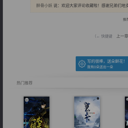
醉骨小妖
说：欢迎大家评论收藏啦！感谢兄弟们地
推
上一
（← 快捷键
逐浪小说
写的很棒，送朵鲜花！
我有
0
朵送出一朵
热门推荐