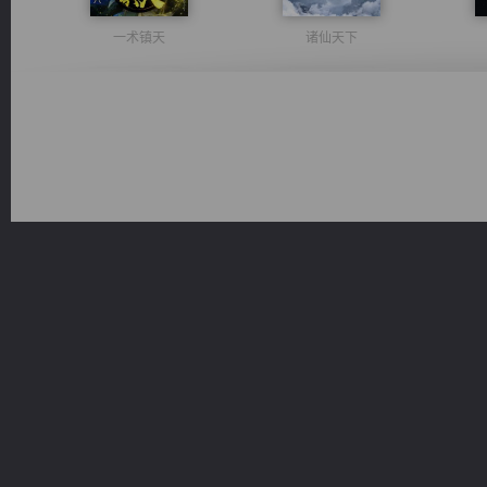
一术镇天
诸仙天下
风前欲劝春光住
无敌从不死开始
军魂永铸
光明神印