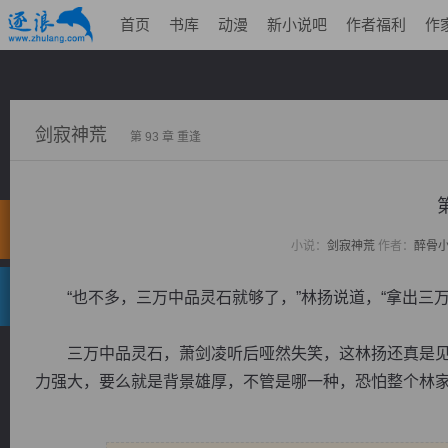
首页
书库
动漫
新小说吧
作者福利
作
剑寂神荒
第 93 章 重逢
小说：
剑寂神荒
作者：
醉骨
“也不多，三万中品灵石就够了，”林扬说道，“拿出三万
三万中品灵石，萧剑凌听后哑然失笑，这林扬还真是见
力强大，要么就是背景雄厚，不管是哪一种，恐怕整个林家都