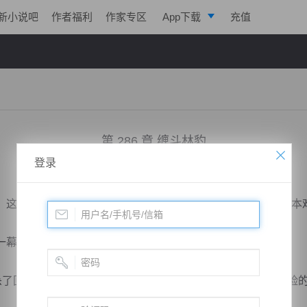
新小说吧
作者福利
作家专区
App下载
充值
逐浪小说
写作助手
第 286 章 缠斗林豹
登录
小说：
剑寂神荒
作者：
醉骨小妖
更新时间：2018-11-24 03:01 字数：2059
这三人的反抗不过是在垂死挣扎罢了，他们左冲右突，却根本
顿时惊怒不已，厉声喊到，“贼子！你敢！！”
了回来，其周身的灵气狂暴不已，给萧剑凌他们一种极为危险