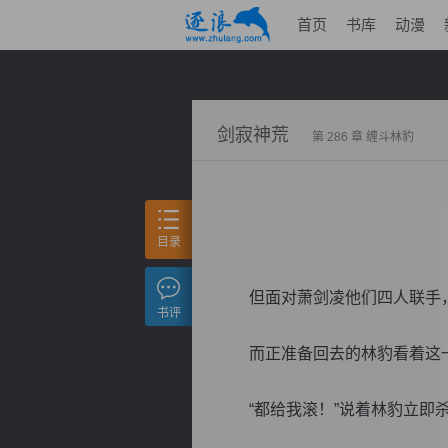
首页
书库
动漫
剑寂神荒
第 286 章 缠斗林豹
目录
但面对萧剑凌他们四人联手，
书评
而正准备回去的林豹看着这一幕
“都给我滚！”说着林豹立即杀