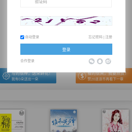
推荐在手机上阅读本书
自动登录
忘记密码
|
注册
上一章
回目录
下一章
（← 快捷键
快捷键→）
登录
合作登录
写的很棒，送朵鲜花！
看的很爽，我要点赞！
我有
0
朵送出一朵
赞20逐浪币再看下一章