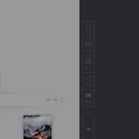
书签
打赏
送花
分享
背
字
宽
滚
换一换
举报