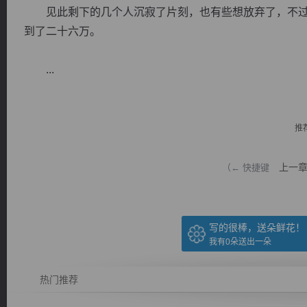
见此剩下的几个人沉寂了片刻，也有些想放弃了，不过
到了二十六万。
...
逐浪小说
推
上一
（← 快捷键
写的很棒，送朵鲜花！
我有
0
朵送出一朵
热门推荐