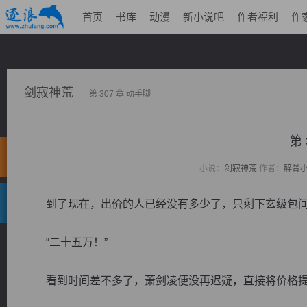
首页
书库
动漫
新小说吧
作者福利
作
剑寂神荒
第 307 章 动手脚
第 
小说：
剑寂神荒
作者：
醉骨
到了现在，出价的人已经没有多少了，只剩下玄级包间
“二十五万！”
看到时间差不多了，萧剑凌便没再迟疑，直接将价格提