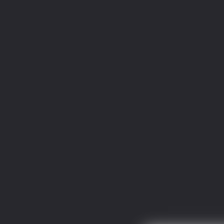
桃运无双：我的极品老婆
心铸天途