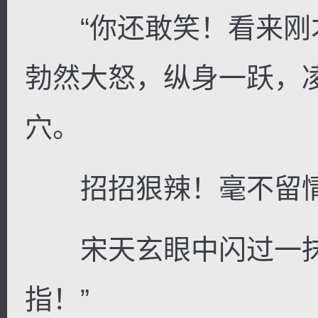
“你还敢笑！看来刚才
勃然大怒，纵身一跃，
穴。
招招狠辣！毫不留
宋天玄眼中闪过一抹
指！”