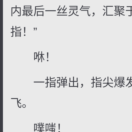
内最后一丝灵气，汇聚
指！”
咻！
一指弹出，指尖爆发
飞。
噗嗤！