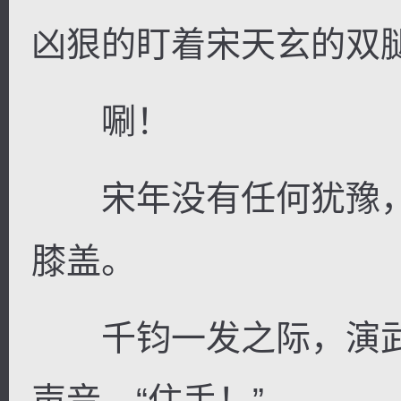
凶狠的盯着宋天玄的双
唰！
宋年没有任何犹豫，
膝盖。
千钧一发之际，演武
声音，“住手！”