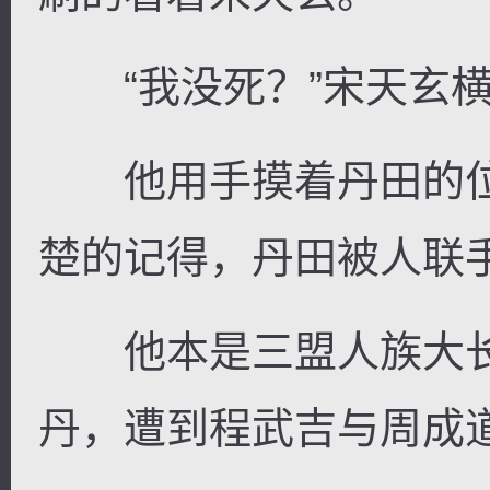
“我没死？”宋天玄横
他用手摸着丹田的位
楚的记得，丹田被人联
他本是三盟人族大长
丹，遭到程武吉与周成