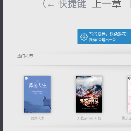
上一章
（← 快捷键
写的很棒，送朵鲜花！
我有
0
朵送出一朵
热门推荐
激荡人生
无敌从不死开始
桃运