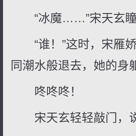
“冰魔……”宋天玄瞳
“谁！”这时，宋雁娇
同潮水般退去，她的身
咚咚咚！
宋天玄轻轻敲门，说道