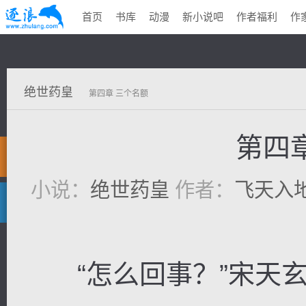
首页
书库
动漫
新小说吧
作者福利
作
绝世药皇
第四章 三个名额
第四
小说：
绝世药皇
作者：
飞天入
“怎么回事？”宋天玄