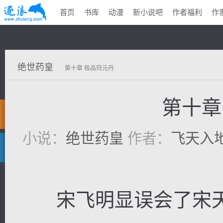
首页
书库
动漫
新小说吧
作者福利
作
绝世药皇
第十章 极品窍元丹
第十章
小说：
绝世药皇
作者：
飞天入
宋飞明显误会了宋天