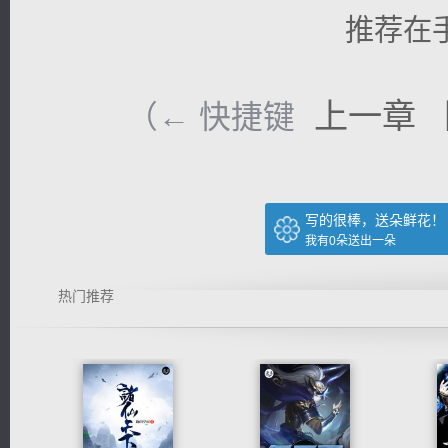
推荐在
上一章
（← 快捷键
写的很棒，送朵鲜花！
我有
0
朵送出一朵
热门推荐