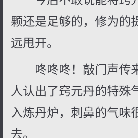
颗还是足够的，修为的
远甩开。
咚咚咚！敲门声传来
人认出了窍元丹的特殊
入炼丹炉，刺鼻的气味
去。