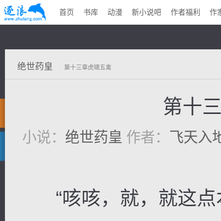
首页
书库
动漫
新小说吧
作者福利
作
绝世药皇
第十三章虎啸五禽
第十
小说：
绝世药皇
作者：
飞天入
“咳咳，就，就这点本