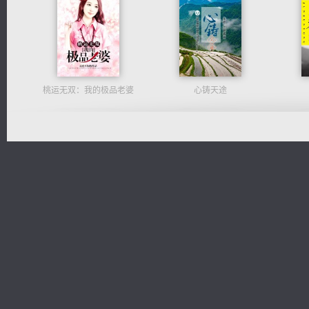
桃运无双：我的极品老婆
心铸天途
风前欲劝春光住
太古神煌