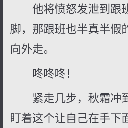
他将愤怒发泄到跟班
脚，那跟班也半真半假
向外走。
咚咚咚！
紧走几步，秋霜冲到
盯着这个让自己在手下