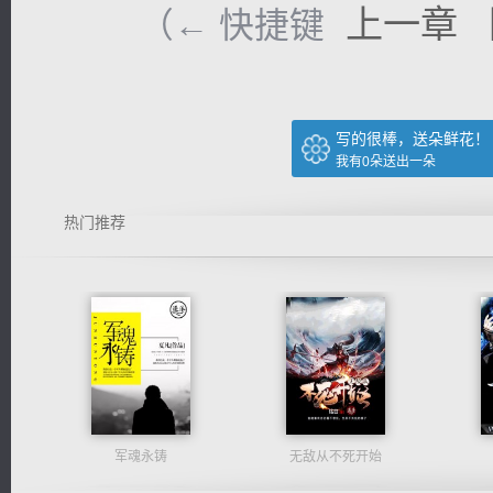
上一章
（← 快捷键
写的很棒，送朵鲜花！
我有
0
朵送出一朵
热门推荐
军魂永铸
无敌从不死开始