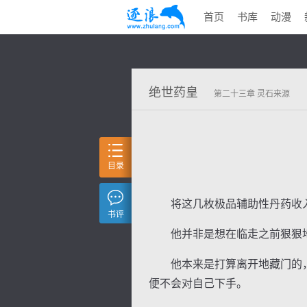
首页
书库
动漫
绝世药皇
第二十三章 灵石来源
目录
将这几枚极品辅助性丹药收入
书评
他并非是想在临走之前狠狠地
他本来是打算离开地藏门的，
便不会对自己下手。