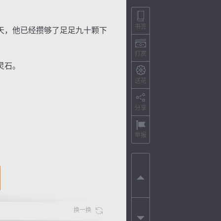
书签
天，他已经攒够了足足九十颗下
打赏
灵石。
送花
分享
举报
换一换