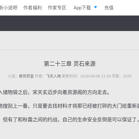
新小说吧
作者福利
作家专区
App下载
充值
逐浪小说
写作助手
第二十三章 灵石来源
小说：
绝世药皇
作者：
飞天入地
更新时间：2018-09-08 11:39 字数：2020
储物袋之后，宋天玄迈步向着资源阁的方向走去。
搜刮上一番，只是要去找材料才将那已经被打碎的大门给重新
但有了和秋霜之间的约战，自己的生命安全反倒是可以保证了