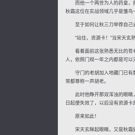
而他一个两世为人的药皇，前
秋霜这位在实战领域几乎是雏鸟
至于如何让秋三刀举荐自己去
“站住，资源卡！”当宋天玄熟
逐浪小说
看着面前这张熟悉无比的苍老面
人，依照门规一年之内都是可以
守门的老胡加入地藏门已有数
常都尊称一声胡老。
此时他睁开那双浑浊的眼睛，无
日起便失效了，以后没有资源卡
原来如此！
宋天玄眯起眼睛，又是秋霜搞