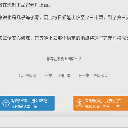
在炼制下品窍元丹上面。
说也是几乎等于零，因此每日都能出炉至少三十颗，到了第三
玄便安心修炼，只等晚上去那个约定的地点将这些窍元丹换成
推荐在手机上阅读本书
上一章
回目录
下一章
（← 快捷键
快捷键→）
写的很棒，送朵鲜花！
看的很爽，我要点赞！
我有
0
朵送出一朵
赞20逐浪币再看下一章