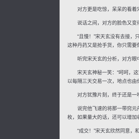
对方更是吃惊，呆呆的看着宋天
说话之间，对方的脸色又变得
“且慢！”宋天玄没有去接，只
这种丹药又是抢手货，你只需要
听完宋天玄的分析，对方眼中闪
宋天玄神秘一笑：“呵呵，这窍
以每隔三天交易一次，地点也由
对方犹豫片刻，终于还是一咬牙
说完他飞速的将那一带窍元丹收
枚，如果量大的话，还可以增加
“成交！”宋天玄欣然同意，和