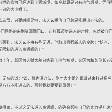
世的修为已经达到了领域境，如今就算是只有内气后期，凭借
一只的大小姐了。
三盟，只要时间足够，宋天玄相信自己总是能想出办法的。
门熟路的来到资源阁门口，正打算迈步进入的时候，忽然被守
孔，宋天玄不由有些无语，他取出最强新人的令牌：“胡老，
无限制的进入资源阁的！”
十年，却因为天赋太差只练到了内气初期，又因为和某位长老
奈的道：“诶，我也没办法，刚才大小姐的跟班过来打过招呼
是万万不能进去的，否则我就要受到重罚！”
得鬼，不过这无法进入资源阁，的确会影响自己的实力提升速