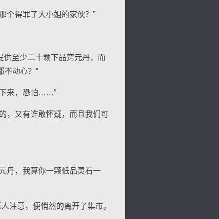
那个得罪了大小姐的家伙？”
提供至少二十颗下品窍元丹，而
景
号
度
动
不动心？”
下来，恐怕……”
的，又有谁敢怀疑，而且我们可
元丹，我算你一颗低品灵石一
无人注意，便悄然的离开了集市。