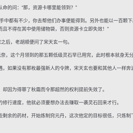
的问：“那，资源卡哪里能领到？”
中都有不少，你去帮他们办事便能得到。另外也能以一百颗下
而且不得在其中使用储物袋，否则资源卡立即失效！”
之后，老胡顺便问了宋天玄一句。
奈，这个月领到的那五颗低级灵石早已用完，此时根本就身无
，如果没有那枚最强新人的令牌，宋天玄也要和其他人一样奔
却因为得罪了秋霜而令那超然的权利提前失效了。
修行速度，他就必须要想办法去赚取一袭灵石回来才行。
剩余的药材，开始炼制窍元丹，这次他定的目标很低，只炼制