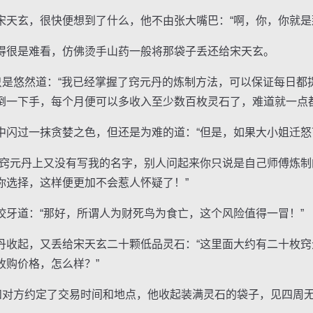
玄，很快便想到了什么，他不由张大嘴巴：“啊，你，你就是
很是难看，仿佛烫手山药一般将那袋子丢还给宋天玄。
是悠然道：“我已经掌握了窍元丹的炼制方法，可以保证每日都
倒一下手，每个月便可以多收入至少数百枚灵石了，难道就一点都
过一抹贪婪之色，但还是为难的道：“但是，如果大小姐迁怒
元丹上又没有写我的名字，别人问起来你只说是自己师傅炼制
你选择，这样便更加不会惹人怀疑了！”
道：“那好，所谓人为财死鸟为食亡，这个风险值得一冒！”
起，又丢给宋天玄二十颗低品灵石：“这里面大约有二十枚窍
收购价格，怎么样？”
对方约定了交易时间和地点，他收起装满灵石的袋子，见四周