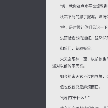
“切，就你这点水平也想教训我
秋霜不屑的撇了撇嘴，洪铸这
“哼，是时候让你们见识一下我
洪铸脸色涨的通红，猛然仰天
御兽门，驾驭妖兽。
宋天玄眼神一凛，以前他也与
遇对以前的宋天玄。
如今的宋天玄不过内气境，这
但也仅仅只是麻烦而已。
“你们在干什么！”