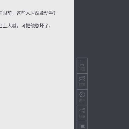
在眼前，这些人居然敢动手？
卫士大喊，可把他憋坏了。
书签
打赏
送花
分享
色