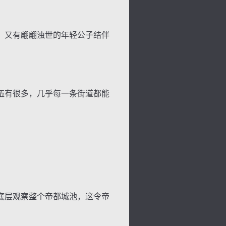
，又有翩翩浊世的年轻公子结伴
伍有很多，几乎每一条街道都能
背
字
宽
滚
底层观察整个帝都城池，这令帝