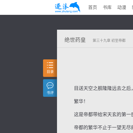
首页
书库
动漫
绝世药皇
第三十九章 初至帝都
目录
目送天空之舰隆隆远去之后，
书评
繁华！
这是帝都带给宋天玄的第一
帝都的繁华不止于一望无尽的