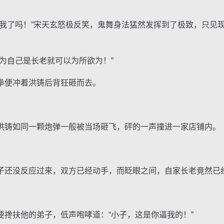
。
了吗！”宋天玄怒极反笑，鬼舞身法猛然发挥到了极致，只见
自己是长老就可以为所欲为！”
便冲着洪铸后背狂砸而去。
铸如同一颗炮弹一般被当场砸飞，砰的一声撞进一家店铺内。
还没反应过来，双方已经动手，而眨眼之间，自家长老竟然已
扶他的弟子，低声咆哮道：“小子，这是你逼我的！”