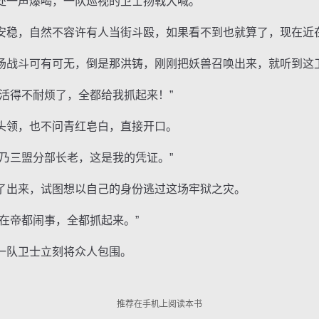
一声爆喝，一队巡视的卫士扬戟大喊。
稳，自然不容许有人当街斗殴，如果看不到也就算了，现在近
战斗可有可无，倒是那洪铸，刚刚把妖兽召唤出来，就听到这
得不耐烦了，全都给我抓起来！”
领，也不问青红皂白，直接开口。
三盟分部长老，这是我的凭证。”
出来，试图想以自己的身份逃过这场牢狱之灾。
帝都闹事，全都抓起来。”
队卫士立刻将众人包围。
推荐在手机上阅读本书