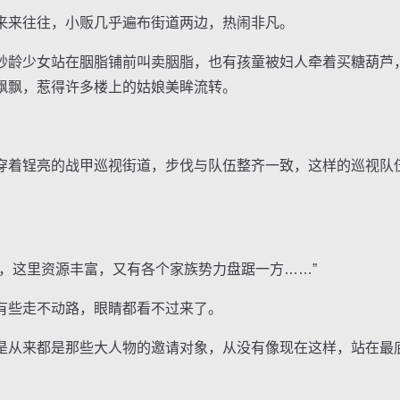
来往往，小贩几乎遍布街道两边，热闹非凡。
龄少女站在胭脂铺前叫卖胭脂，也有孩童被妇人牵着买糖葫芦
飘飘，惹得许多楼上的姑娘美眸流转。
着锃亮的战甲巡视街道，步伐与队伍整齐一致，这样的巡视队
这里资源丰富，又有各个家族势力盘踞一方……”
些走不动路，眼睛都看不过来了。
从来都是那些大人物的邀请对象，从没有像现在这样，站在最
。