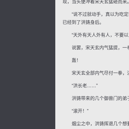
现，当头便冲着宋天玄猛砸而来
“说不过就动手，真以为吃定我
已经到了洪铸身后。
“天外有天人外有人，不要以为
说罢，宋天玄内气猛提，一拳
轰！
宋天玄全部内气尽付一拳，洪
“洪长老……”
洪铸带来的几个御兽门的弟子
“滚开！”
烟尘之中，洪铸挥退几个想要搀