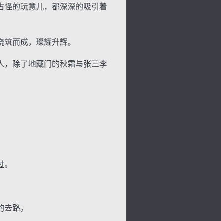
古怪的玩意儿，都深深的吸引着
浇筑而成，璨耀升辉。
人，除了地藏门的秋霜与张三李
过。
的去路。