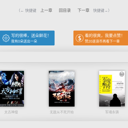
上一章
回目录
下一章
（← 快捷键
快捷键→）
写的很棒，送朵鲜花！
看的很爽，我要点赞！
我有
0
朵送出一朵
赞20逐浪币再看下一章
太古神煌
无敌从不死开始
军魂永铸