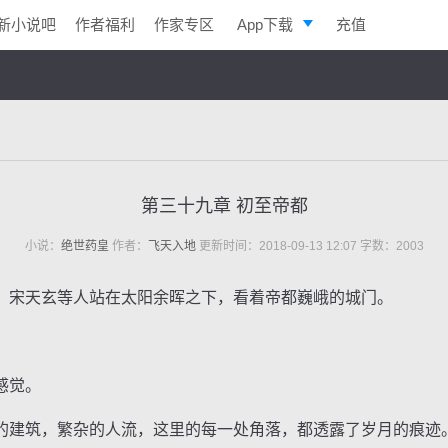
新小说吧
作者福利
作家专区
App下载
充值
逐浪小说
写作助手
第三十九章 初至帝都
小说：
绝世药皇
作者：
飞天入地
更新时间：2018-09-13 12:07 字数：2003
宋天玄等人站在太阳余晖之下，看着帝都巍峨的城门。
感觉。
建筑，繁杂的人流，这里的每一处角落，都透露了岁月的痕迹