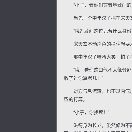
“小子，看你们穿着地藏门的服
当先一个中年汉子挡在宋天玄前
“哦？敢问这位兄台什么身份
宋天玄不动声色的拦住想要发
那中年汉子哈哈大笑，拍了拍胸
“哦，看你这口气不太像分部长
收了？你算老几！”
对方气息流转，也不过内气境
盟的打算。
“小子，你找死！”
洪铸身为长老，虽然修为不高