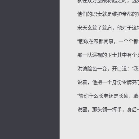
就在双方激战将起之时，远处
他们的职责就是维护帝都的安
宋天玄耸了耸肩，他对于这场
“胆敢在帝都闹事，一个个都活
那一队巡视的卫士其中有个头
洪铸脸色一变，开口道：“我乃
说着，他把一个身份令牌亮了
“管你什么长老还是长幼，敢在
说罢，那头领一挥手，身后一