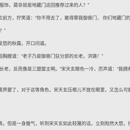
饰，莫非就是地藏门这回推荐过来的人？”
方，狞笑道：“你不用去了，敢得罪我御兽门， 你们地藏门的
？”
怒的秋霜，开口问道。
膛道：“老子乃是御兽门驻分部的长老，洪铸！”
老，反而像是三盟盟主啊。”宋天玄眼色一冷，厉声道：“我拥
界罢了，对于这等角色，宋天玄压根儿不放在眼里，又怎么可
，但是一身傲气，听到宋天玄如此轻蔑的话，立刻勃然大怒，