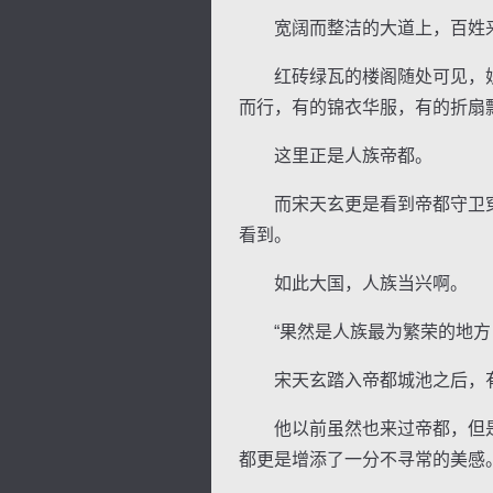
宽阔而整洁的大道上，百姓来
红砖绿瓦的楼阁随处可见，妙
而行，有的锦衣华服，有的折扇
这里正是人族帝都。
逐浪小说
而宋天玄更是看到帝都守卫穿
看到。
如此大国，人族当兴啊。
“果然是人族最为繁荣的地方，
宋天玄踏入帝都城池之后，有
他以前虽然也来过帝都，但是
都更是增添了一分不寻常的美感