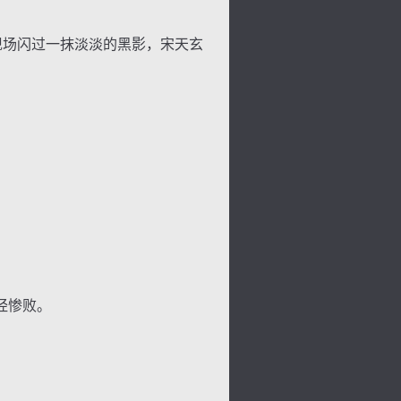
现场闪过一抹淡淡的黑影，宋天玄
景
号
度
动
经惨败。