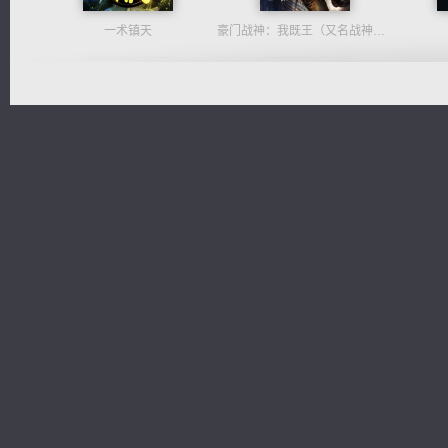
一术镇天
豪门战神：我既王（又名战神归来不败神婿修罗战神）
激荡人生
光明神印
桃运
心铸天途
诸仙天下