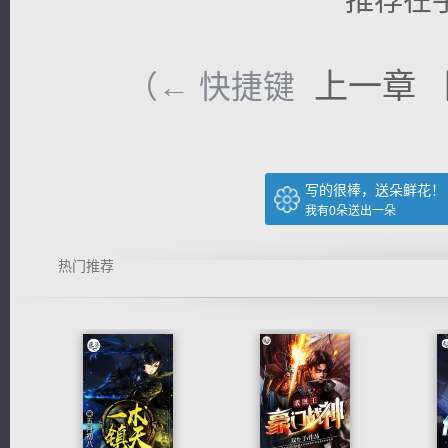
上一章
（← 快捷键
写的很棒，送朵鲜花！
我有
0
朵送出一朵
热门推荐