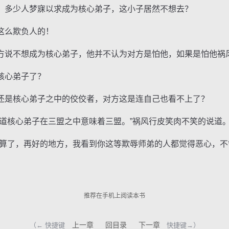
多少人梦寐以求成为核心弟子，这小子居然不想去？
么欺负人的！
说不想成为核心弟子，他并不认为对方是怕他，如果是怕他祸
核心弟子了？
是核心弟子之中的佼佼者，对方这是连自己也看不上了？
核心弟子在三盟之中意味着三盟。”祸风行皮笑肉不笑的说道
了，再好的地方，我看到你这等欺辱师弟的人都觉得恶心，不
推荐在手机上阅读本书
上一章
回目录
下一章
（← 快捷键
快捷键→）