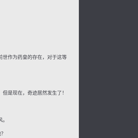
前世作为药皇的存在，对于这等
背
字
宽
滚
，但是现在，奇迹居然发生了！
风。
他？