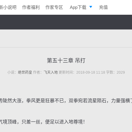
新小说吧
作者福利
作家专区
App下载
充值
逐浪小说
写作助手
第五十三章 吊打
小说：
绝世药皇
作者：
飞天入地
更新时间：2018-09-18 11:18 字数：2029
陡然大涨，拳风更是狂暴不已，双拳宛若流星陨石，力量强横
境顶峰，只差一丝，便足以进入地尊境！