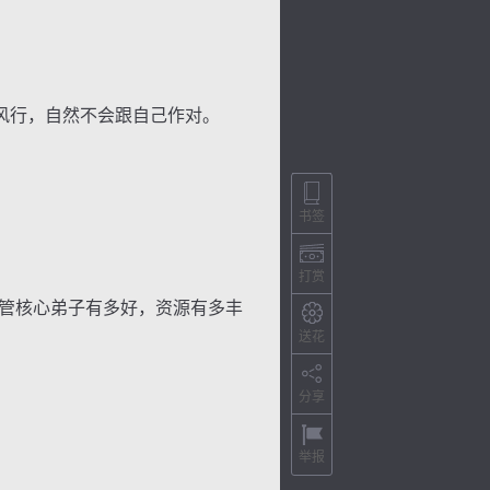
风行，自然不会跟自己作对。
书签
。
打赏
管核心弟子有多好，资源有多丰
送花
分享
举报
色