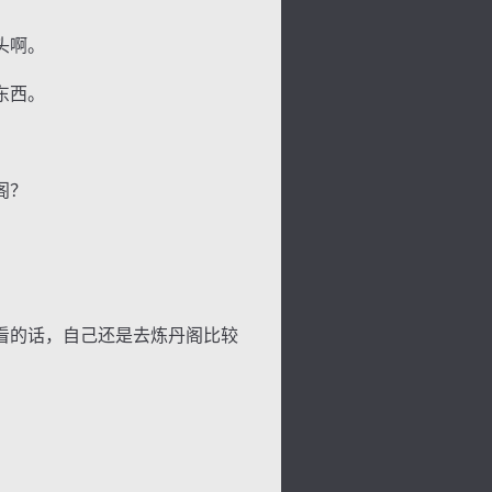
头啊。
东西。
阁？
看的话，自己还是去炼丹阁比较