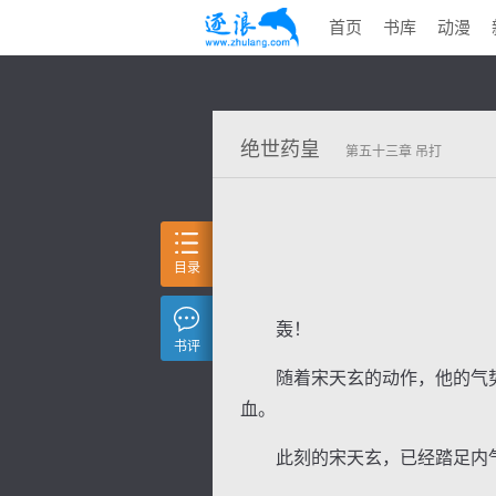
首页
书库
动漫
绝世药皇
第五十三章 吊打
目录
轰！
书评
随着宋天玄的动作，他的气势
血。
此刻的宋天玄，已经踏足内气