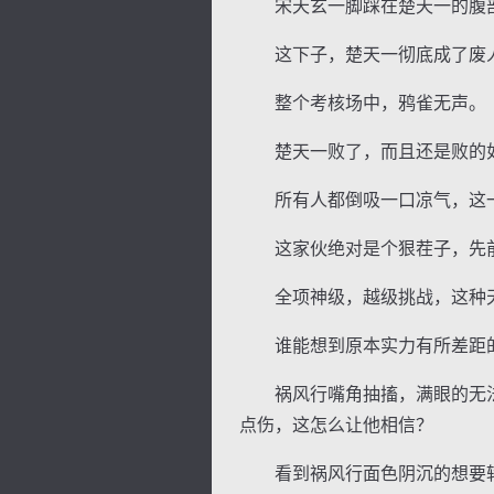
宋天玄一脚踩在楚天一的腹部
这下子，楚天一彻底成了废
整个考核场中，鸦雀无声。
楚天一败了，而且还是败的如
所有人都倒吸一口凉气，这一
这家伙绝对是个狠茬子，先前
全项神级，越级挑战，这种天
谁能想到原本实力有所差距的
祸风行嘴角抽搐，满眼的无法
点伤，这怎么让他相信？
看到祸风行面色阴沉的想要转