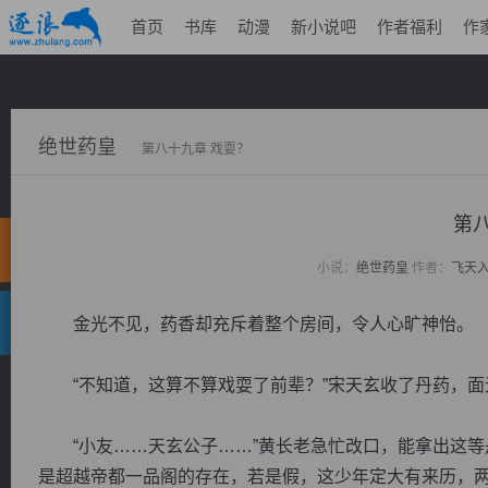
首页
书库
动漫
新小说吧
作者福利
作
绝世药皇
第八十九章 戏耍？
第
小说：
绝世药皇
作者：
飞天
金光不见，药香却充斥着整个房间，令人心旷神怡。
“不知道，这算不算戏耍了前辈？”宋天玄收了丹药，面
“小友……天玄公子……”黄长老急忙改口，能拿出这等
是超越帝都一品阁的存在，若是假，这少年定大有来历，两者