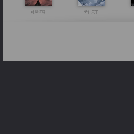
绝世狂尊
诸仙天下
激荡人生
一术镇天
风前欲劝春光住
佣兵王