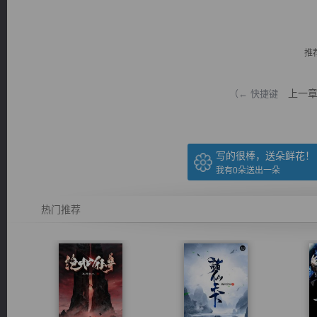
推
上一
（← 快捷键
逐浪小说
写的很棒，送朵鲜花！
我有
0
朵送出一朵
热门推荐