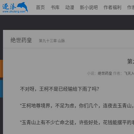
首页
书库
动漫
新小说吧
作者福利
作
绝世药皇
第九十三章 山脉
第
小说：
绝世药皇
作者：
飞天
不对呀，王柯不是已经输给下雨了吗？
“王柯地尊境界，不足为虑，你们几个，连夜去玉青山，
“玉青山上有不少亡命之徒，许些好处，花钱能摆平的事