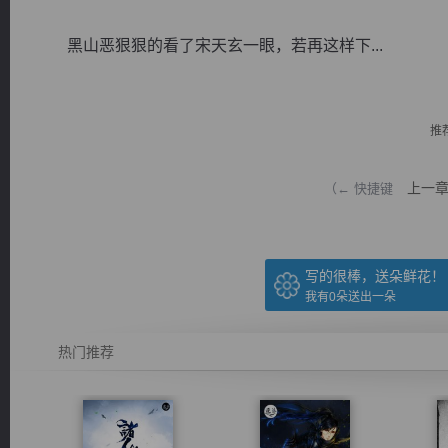
黑山恶狠狠的看了宋天玄一眼，若再这样下...
推
逐浪小说
上一
（← 快捷键
写的很棒，送朵鲜花！
我有
0
朵送出一朵
热门推荐