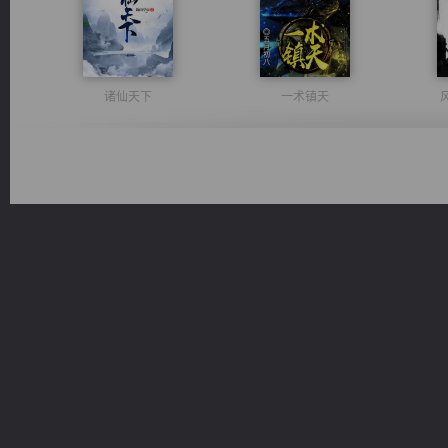
诸仙天下
一术镇天
激荡人生
豪门战神：我既王（又名战神归来不败神婿修罗战神）