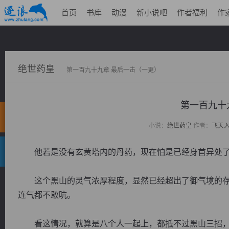
首页
书库
动漫
新小说吧
作者福利
作
绝世药皇
第一百九十九章 最后一击（一更）
第一百九十
小说：
绝世药皇
作者：
飞天
他若是没有玄黄塔内的丹药，现在怕是已经身首异处
这个黑山的灵气浓厚程度，显然已经超出了御气境的存
连气都不敢吭。
看这情况，就算是八个人一起上，都抵不过黑山三招，