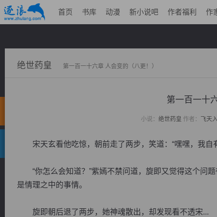
首页
书库
动漫
新小说吧
作者福利
作
绝世药皇
第一百一十六章 人会变的（八更！）
第一百一十六
小说：
绝世药皇
作者：
飞天
宋天玄看他吃惊，朝前走了两步，笑道：“嘿嘿，我自有
“你怎么会知道？”紫嫣不禁问道，旋即又觉得这个问题
是情理之中的事情。
旋即朝后退了两步，她神魂散出，却发现看不透宋...