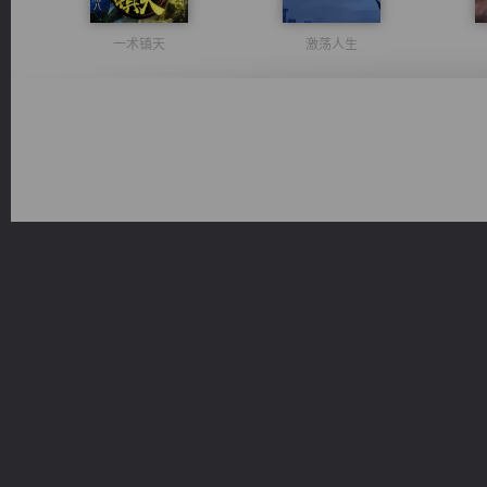
一术镇天
激荡人生
风前欲劝春光住
豪门战神：我既王（又名战神归来不败神婿修罗战神）
桃运无双：我的极品老婆
太古神煌