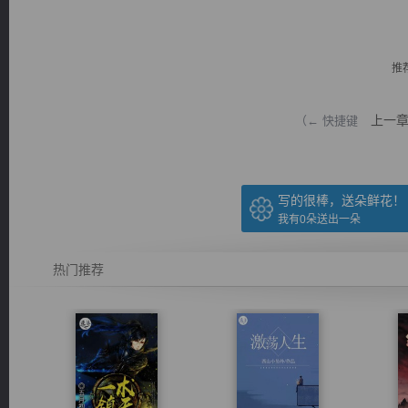
推
上一
（← 快捷键
逐浪小说
写的很棒，送朵鲜花！
我有
0
朵送出一朵
热门推荐