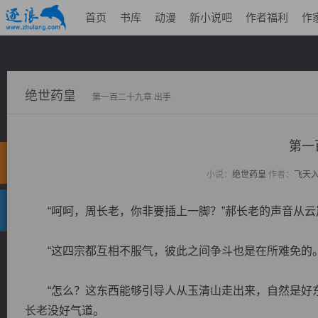
首页
书库
动漫
新小说吧
作者福利
作
绝世药皇
第一百二十九章 出手
第一
小说：
绝世药皇
作者：
飞天
“呵呵，周长老，你非要插上一脚？”郝长老的声音从云
“这四宗都互相不服气，彼此之间争斗也是在所难免的。
“怎么？这东西能够引导人从玉清山走出来，自然是好东
长老没好气道。