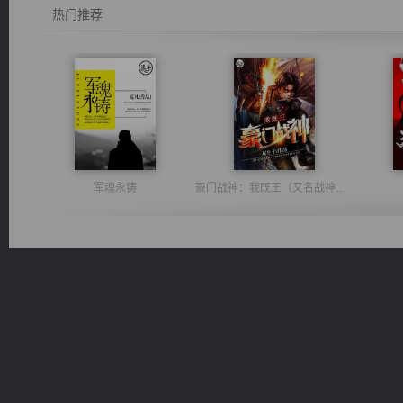
热门推荐
军魂永铸
豪门战神：我既王（又名战神归来不败神婿修罗战神）
诸仙天下
桃运无双：我的极品老婆