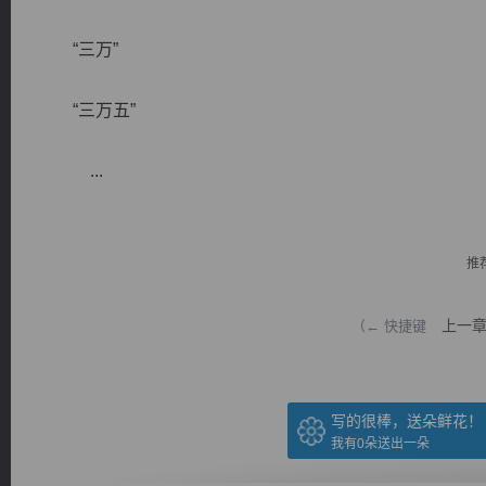
“三万”
“三万五”
逐浪小说
...
推
上一
（← 快捷键
写的很棒，送朵鲜花！
我有
0
朵送出一朵