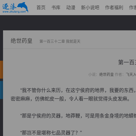
首页
书库
动漫
新小说吧
作者福利
作
绝世药皇
第一百三十二章 我就是天
第一百
小说：
绝世药皇
作者：
飞天
“我不管你什么来历，在这宁侯府的地界，我要的东西，
密密麻麻，仿佛蛇皮一般，令人看一眼就觉得头皮发麻。
“那是宁侯府的灵器，地莽鞭，可是用条金身境的地蟒蛇
“那岂不是堪称七品灵器了？”