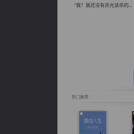
“我？我还没有杀光该杀的...
逐浪小说
热门推荐