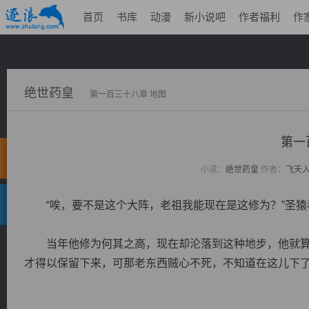
首页
书库
动漫
新小说吧
作者福利
作
绝世药皇
第一百三十八章 地图
第一
小说：
绝世药皇
作者：
飞天
“唉，要不是这个大阵，老祖我能现在是这修为？”圣猿
当年他修为何其之高，现在却沦落到这种地步，他就算
才得以保留下来，可那老东西贼心不死，不知道在这儿下了