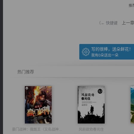
推
上一
（← 快捷键
逐浪小说
写的很棒，送朵鲜花！
我有
0
朵送出一朵
热门推荐
豪门战神：我既王（又名战神归来不败神婿修罗战神）
风前欲劝春光住