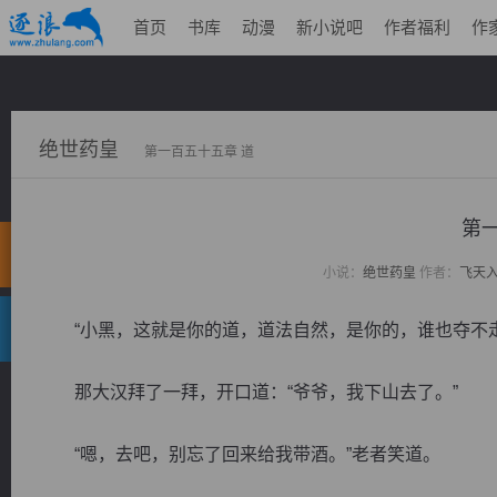
首页
书库
动漫
新小说吧
作者福利
作
绝世药皇
第一百五十五章 道
第
小说：
绝世药皇
作者：
飞天
“小黑，这就是你的道，道法自然，是你的，谁也夺不走
那大汉拜了一拜，开口道：“爷爷，我下山去了。”
“嗯，去吧，别忘了回来给我带酒。”老者笑道。