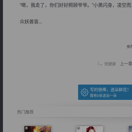
“嗯，我走了，你们好好照顾爷爷。”小黑闪身，凌空而
众妖兽皆...
逐浪小说
推
上一
（← 快捷键
写的很棒，送朵鲜花！
我有
0
朵送出一朵
热门推荐