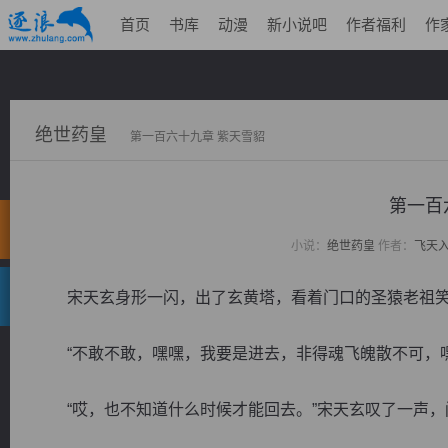
首页
书库
动漫
新小说吧
作者福利
作
绝世药皇
第一百六十九章 紫天雪貂
第一百
小说：
绝世药皇
作者：
飞天
宋天玄身形一闪，出了玄黄塔，看着门口的圣猿老祖笑道
“不敢不敢，嘿嘿，我要是进去，非得魂飞魄散不可，嘿
“哎，也不知道什么时候才能回去。”宋天玄叹了一声，