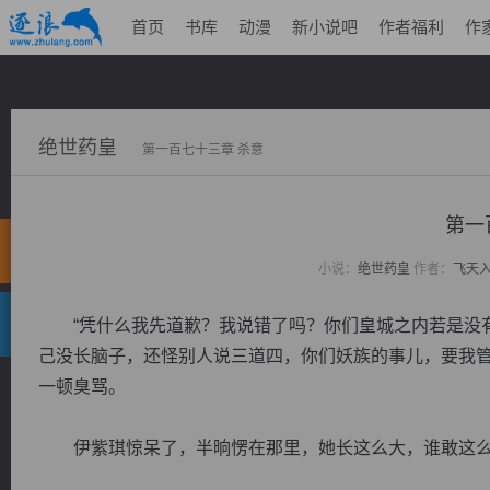
首页
书库
动漫
新小说吧
作者福利
作
绝世药皇
第一百七十三章 杀意
第一
小说：
绝世药皇
作者：
飞天
“凭什么我先道歉？我说错了吗？你们皇城之内若是没有
己没长脑子，还怪别人说三道四，你们妖族的事儿，要我管
一顿臭骂。
伊紫琪惊呆了，半晌愣在那里，她长这么大，谁敢这么跟她