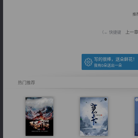
推
上一
（← 快捷键
逐浪小说
写的很棒，送朵鲜花！
我有
0
朵送出一朵
热门推荐