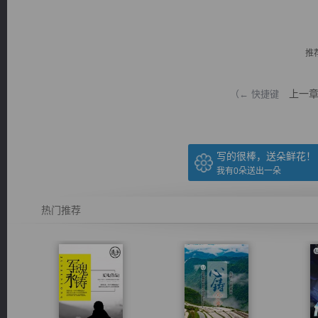
推
上一
（← 快捷键
逐浪小说
写的很棒，送朵鲜花！
我有
0
朵送出一朵
热门推荐