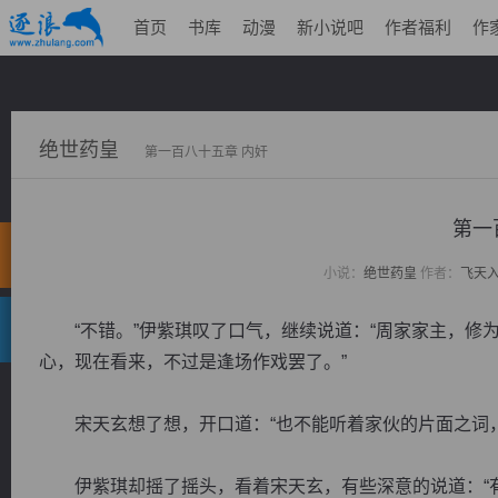
首页
书库
动漫
新小说吧
作者福利
作
绝世药皇
第一百八十五章 内奸
第一
小说：
绝世药皇
作者：
飞天
“不错。”伊紫琪叹了口气，继续说道：“周家家主，修
心，现在看来，不过是逢场作戏罢了。”
宋天玄想了想，开口道：“也不能听着家伙的片面之词，
伊紫琪却摇了摇头，看着宋天玄，有些深意的说道：“有些