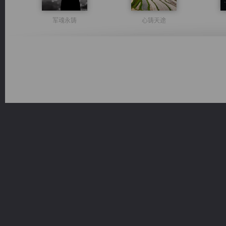
军魂永铸
心铸天途
桃运无双：我的极品老婆
诸仙天下
风前欲劝春光住
光明神印