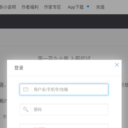
新小说吧
作者福利
作家专区
App下载
充值
逐浪小说
写作助手
第一百九十章 入殿初试
登录
小说：
绝世药皇
作者：
飞天入地
更新时间：2018-10-22 22:03 字数：2021
，本公子要下了，五万银玉。”宁萧哂笑一声，回头坐回了原
的入殿初试吧。”青山语气之中带着一丝玩味。
，不去答话。