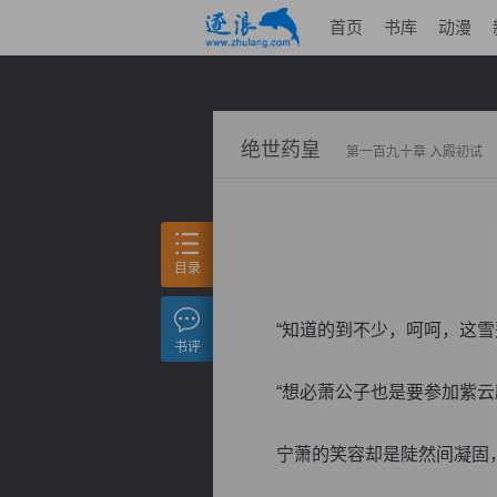
首页
书库
动漫
绝世药皇
第一百九十章 入殿初试
目录
“知道的到不少，呵呵，这雪莲
书评
“想必萧公子也是要参加紫云殿
宁萧的笑容却是陡然间凝固