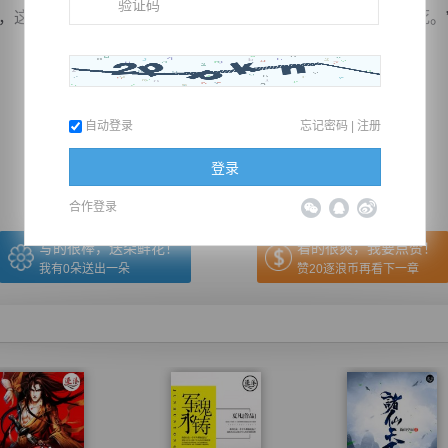
这雪莲我们拿不下来了，跟富二代比谁的钱多，纯粹是找死。”宋
推荐在手机上阅读本书
自动登录
忘记密码
|
注册
上一章
回目录
下一章
（← 快捷键
快捷键→）
登录
合作登录
写的很棒，送朵鲜花！
看的很爽，我要点赞！
我有
0
朵送出一朵
赞20逐浪币再看下一章