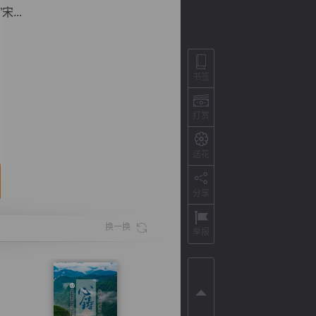
...
书签
打赏
送花
分享
背
字
宽
滚
换一换
举报